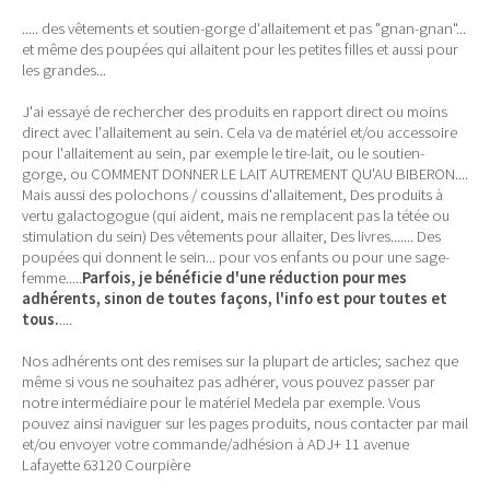
..... des vêtements et soutien-gorge d'allaitement et pas "gnan-gnan"...
et même des poupées qui allaitent pour les petites filles et aussi pour
les grandes...
J'ai essayé de rechercher des produits en rapport direct ou moins
direct avec l'allaitement au sein. Cela va de matériel et/ou accessoire
pour l'allaitement au sein, par exemple le tire-lait, ou le soutien-
gorge, ou COMMENT DONNER LE LAIT AUTREMENT QU'AU BIBERON....
Mais aussi des polochons / coussins d'allaitement, Des produits à
vertu galactogogue (qui aident, mais ne remplacent pas la tétée ou
stimulation du sein) Des vêtements pour allaiter, Des livres....... Des
poupées qui donnent le sein... pour vos enfants ou pour une sage-
femme.....
Parfois, je bénéficie d'une réduction pour mes
adhérents, sinon de toutes façons, l'info est pour toutes et
tous.
....
Nos adhérents ont des remises sur la plupart de articles; sachez que
même si vous ne souhaitez pas adhérer, vous pouvez passer par
notre intermédiaire pour le matériel Medela par exemple. Vous
pouvez ainsi naviguer sur les pages produits, nous contacter par mail
et/ou envoyer votre commande/adhésion à ADJ+ 11 avenue
Lafayette 63120 Courpière