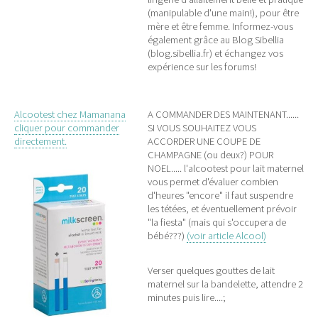
(manipulable d'une main!), pour être
mère et être femme. Informez-vous
également grâce au Blog Sibellia
(blog.sibellia.fr) et échangez vos
expérience sur les forums!
Alcootest chez Mamanana
A COMMANDER DES MAINTENANT......
cliquer pour commander
SI VOUS SOUHAITEZ VOUS
directement.
ACCORDER UNE COUPE DE
CHAMPAGNE (ou deux?) POUR
NOEL..... l'alcootest pour lait maternel
vous permet d'évaluer combien
d'heures "encore" il faut suspendre
les tétées, et éventuellement prévoir
"la fiesta" (mais qui s'occupera de
bébé???)
(voir article Alcool)
Verser quelques gouttes de lait
maternel sur la bandelette, attendre 2
minutes puis lire....;