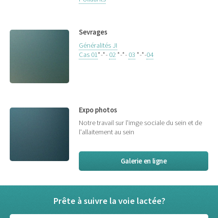
Sevrages
Généralités JI
Cas 01
*-*-
02
*-*-
03
*-*-
04
Expo photos
Notre travail sur l'imge sociale du sein et de
l'allaitement au sein
Galerie en ligne
Prête à suivre la voie lactée?