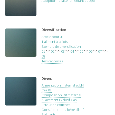
Adoption - allaiter un enfant adoptif
Diversification
Article pour JI
1 aliment à la fois
Exemple de diversification
01
*-*
02
*-*-
03
*-*
04
*-*
05
*-*
06
*-*
07
*-*-
08
Test-réponses
Divers
Alimentation maternel et LM
Cas 01
Composition lait maternel
Allaitement Exclusif Cas
Retour de couches
Constipation du bébé allaité
Polluants