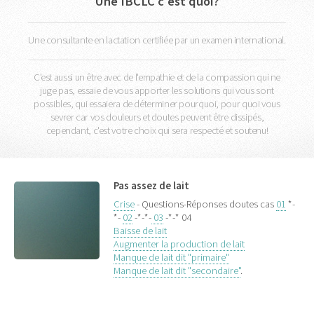
Une IBCLC c'est quoi?
Une consultante en lactation certifiée par un examen international.
C'est aussi un être avec de l'empathie et de la compassion qui ne
juge pas, essaie de vous apporter les solutions qui vous sont
possibles, qui essaiera de déterminer pourquoi, pour quoi vous
sevrer car vos douleurs et doutes peuvent être dissipés,
cependant, c'est votre choix qui sera respecté et soutenu!
Pas assez de lait
Crise
- Questions-Réponses doutes cas
01
*-
*-
02
-*-*-
03
-*-* 04
Baisse de lait
Augmenter la production de lait
Manque de lait dit "primaire"
Manque de lait dit "secondaire"
.