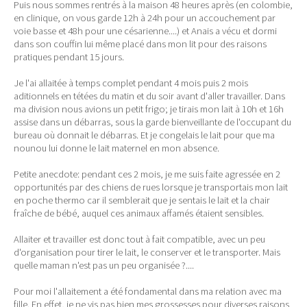
Puis nous sommes rentrés à la maison 48 heures après (en colombie,
en clinique, on vous garde 12h à 24h pour un accouchement par
voie basse et 48h pour une césarienne....) et Anais a vécu et dormi
dans son couffin lui même placé dans mon lit pour des raisons
pratiques pendant 15 jours.
Je l'ai allaitée à temps complet pendant 4 mois puis 2 mois
aditionnels en tétées du matin et du soir avant d'aller travailler. Dans
ma division nous avions un petit frigo; je tirais mon lait à 10h et 16h
assise dans un débarras, sous la garde bienveillante de l'occupant du
bureau où donnait le débarras. Et je congelais le lait pour que ma
nounou lui donne le lait maternel en mon absence.
Petite anecdote: pendant ces 2 mois, je me suis faite agressée en 2
opportunités par des chiens de rues lorsque je transportais mon lait
en poche thermo car il semblerait que je sentais le lait et la chair
fraîche de bébé, auquel ces animaux affamés étaient sensibles.
Allaiter et travailler est donc tout à fait compatible, avec un peu
d'organisation pour tirer le lait, le conserver et le transporter. Mais
quelle maman n'est pas un peu organisée ?....
Pour moi l'allaitement a été fondamental dans ma relation avec ma
fille. En effet, je ne vis pas bien mes grossesses pour diverses raisons