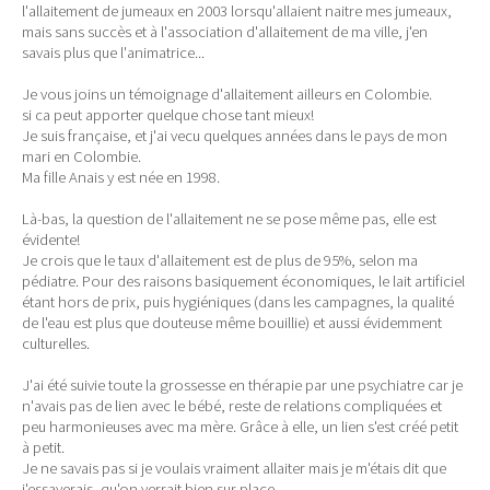
l'allaitement de jumeaux en 2003 lorsqu'allaient naitre mes jumeaux,
mais sans succès et à l'association d'allaitement de ma ville, j'en
savais plus que l'animatrice...
Je vous joins un témoignage d'allaitement ailleurs en Colombie.
si ca peut apporter quelque chose tant mieux!
Je suis française, et j'ai vecu quelques années dans le pays de mon
mari en Colombie.
Ma fille Anais y est née en 1998.
Là-bas, la question de l'allaitement ne se pose même pas, elle est
évidente!
Je crois que le taux d'allaitement est de plus de 95%, selon ma
pédiatre. Pour des raisons basiquement économiques, le lait artificiel
étant hors de prix, puis hygiéniques (dans les campagnes, la qualité
de l'eau est plus que douteuse même bouillie) et aussi évidemment
culturelles.
J'ai été suivie toute la grossesse en thérapie par une psychiatre car je
n'avais pas de lien avec le bébé, reste de relations compliquées et
peu harmonieuses avec ma mère. Grâce à elle, un lien s'est créé petit
à petit.
Je ne savais pas si je voulais vraiment allaiter mais je m'étais dit que
j'essayerais, qu'on verrait bien sur place....