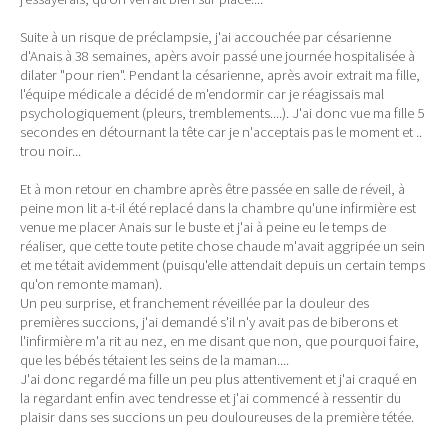
Suite à un risque de préclampsie, j'ai accouchée par césarienne
d'Anais à 38 semaines, apèrs avoir passé une journée hospitalisée à
dilater "pour rien". Pendant la césarienne, après avoir extrait ma fille,
l'équipe médicale a décidé de m'endormir car je réagissais mal
psychologiquement (pleurs, tremblements....). J'ai donc vue ma fille 5
secondes en détournant la tête car je n'acceptais pas le moment et ..
trou noir...
Et à mon retour en chambre après être passée en salle de réveil, à
peine mon lit a-t-il été replacé dans la chambre qu'une infirmière est
venue me placer Anais sur le buste et j'ai à peine eu le temps de
réaliser, que cette toute petite chose chaude m'avait aggripée un sein
et me tétait avidemment (puisqu'elle attendait depuis un certain temps
qu'on remonte maman).
Un peu surprise, et franchement réveillée par la douleur des
premières succions, j'ai demandé s'il n'y avait pas de biberons et
l'infirmière m'a rit au nez, en me disant que non, que pourquoi faire,
que les bébés tétaient les seins de la maman....
J'ai donc regardé ma fille un peu plus attentivement et j'ai craqué en
la regardant enfin avec tendresse et j'ai commencé à ressentir du
plaisir dans ses succions un peu douloureuses de la première tétée.