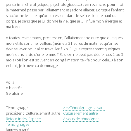
perso (mal être physique, psychologiques...) ; en revanche pour moi
la maternité passe par l'allaitement et j'adore allaiter. Lorsque l'enfant
succionne le lait et qu'on le ressent dans le sein et tout le haut du
corps, je sens que je lui donne la vie, que je lui influe mon énergie et
ma force.
A toutes les mamans, profitez-en, l'allaitement ne dure que quelques
mois et ils sont merveilleux (même à 3 heures du matin et qu'on se
doit se lever pour aller travailler à 7h...). Que représentent quelques
mois dans la vie d'une femme ? Et si on ne peut pas dédier ces 2 ou 3
mois (où l'on est souvent en congé maternité - fait pour cela...) à son
enfant, je trouve ca dommage.
Voilà
A bientôt
Géraldine
Témoignage
>>>Témoignage suivant
précédent Culturellement autre
Culturellement autre
Retour index Espace
A vous de témoigner
Témoignages
(autres sujets)