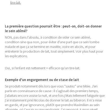
tire-lait.
La première question pourrait être : peut-on, doit-on donner
le sein abîmé?
NON, pas dans l'absolu, à condition de vider ce sein abîmé,
condition sine qua non, pour éviter d'une part que ce sein tombe
malade et que ça se termine en mastite, voire en abcès, et pour
entretenir la production de lait, tout simplement. Voir plus haut pour
les explications.
Oui, si l'enfant est nettement + efficace qu'un tire-lait.
Exemple d'un engorgement ou de stase de lait
Se produit notamment dès lors que vous "sautez" une tétée. J'en
parle en connaissance de cause : il s'agissait des premiers temps,
j'allaitais encore assise la nuit, et une fois j'étais tellement fatiguée que
j'ai instamment prié Nicolas de donner le lait au biberon. Il m'a mise
en garde, et par ignorance, plutôt que prendre Maximilien au sein
allongée, où j'aurais pu me rendormir, j'ai renoncé. A mon réveil