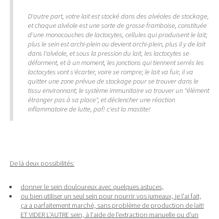
D'autre part, votre lait est stocké dans des alvéoles de stockage,
et chaque alvéole est une sorte de grosse framboise, constituée
d'une monocouches de lactocytes, cellules qui produisent le lait;
plus le sein est archi-plein ou devient archi-plein, plus il y de lait
dans l'alvéole, et sous la pression du lait, les lactocytes se
déforment, et à un moment, les jonctions qui tiennent serrés les
lactocytes vont s'écarter, voire se rompre; le lait va fuir, il va
quitter une zone prévue de stockage pour se trouver dans le
tissu environnant; le système immunitaire va trouver un "élément
étranger pas à sa place", et déclencher une réaction
inflammatoire de lutte, paf! c'est la mastite!
De là deux possibilités:
donner le sein douloureux avec quelques astuces,
ou bien utiliser un seul sein pour nourrir vos jumeaux, je l'ai fait,
ça a parfaitement marché, sans problème de production de lait!
ET VIDER L'AUTRE sein, à l'aide de l'extraction manuelle ou d'un