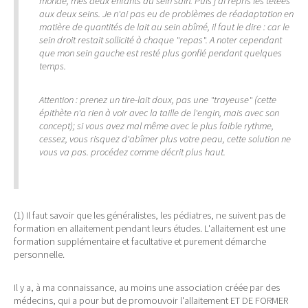
monde, mes deux enfants au sein sain. Puis j'ai repris les tétées
aux deux seins. Je n'ai pas eu de problèmes de réadaptation en
matière de quantités de lait au sein abîmé, il faut le dire : car le
sein droit restait sollicité à chaque "repas". A noter cependant
que mon sein gauche est resté plus gonflé pendant quelques
temps.
Attention : prenez un tire-lait doux, pas une "trayeuse" (cette
épithète n'a rien à voir avec la taille de l'engin, mais avec son
concept); si vous avez mal même avec le plus faible rythme,
cessez, vous risquez d'abîmer plus votre peau, cette solution ne
vous va pas. procédez comme décrit plus haut.
(1) Il faut savoir que les généralistes, les pédiatres, ne suivent pas de
formation en allaitement pendant leurs études. L'allaitement est une
formation supplémentaire et facultative et purement démarche
personnelle.
Il y a, à ma connaissance, au moins une association créée par des
médecins, qui a pour but de promouvoir l'allaitement ET DE FORMER