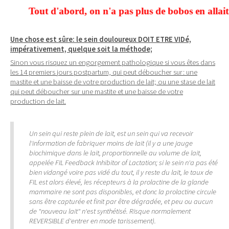
Tout d'abord, on n'a pas plus de bobos en allaitant de
Une chose est sûre: le sein douloureux DOIT ETRE VIDé,
impérativement, quelque soit la méthode;
Sinon vous risquez un engorgement pathologique si vous êtes dans
les 14 premiers jours postpartum, qui peut déboucher sur: une
mastite et une baisse de votre production de lait; ou une stase de lait
qui peut déboucher sur une mastite et une baisse de votre
production de lait.
Un sein qui reste plein de lait, est un sein qui va recevoir
l'information de fabriquer moins de lait (il y a une jauge
biochimique dans le lait, proportionnelle au volume de lait,
appelée FIL Feedback Inhibitor of Lactation; si le sein n'a pas été
bien vidangé voire pas vidé du tout, il y reste du lait, le taux de
FIL est alors élevé, les récepteurs à la prolactine de la glande
mammaire ne sont pas disponibles, et donc la prolactine circule
sans être capturée et finit par être dégradée, et peu ou aucun
de "nouveau lait" n'est synthétisé. Risque normalement
REVERSIBLE d'entrer en mode tarissement).