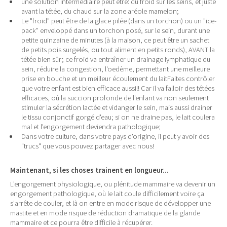
une solution intermédiaire peut être: du froid sur les seins, et juste
avant la tétée, du chaud sur la zone aréole mamelon;
Le "froid" peut être de la glace pilée (dans un torchon) ou un "ice-
pack" enveloppé dans un torchon posé, sur le sein, durant une
petite quinzaine de minutes (à la maison, ce peut être un sachet
de petits pois surgelés, ou tout aliment en petits ronds), AVANT la
tétée bien sûr; ce froid va entraîner un drainage lymphatique du
sein, réduire la congestion, l'oedème, permettant une meilleure
prise en bouche et un meilleur écoulement du laitFaites contrôler
que votre enfant est bien efficace aussi!! Car il va falloir des tétées
efficaces, où la succion profonde de l'enfant va non seulement
stimuler la sécrétion lactée et vidanger le sein, mais aussi drainer
le tissu conjonctif gorgé d'eau; si on ne draine pas, le lait coulera
mal et l'engorgement deviendra pathologique;
Dans votre culture, dans votre pays d'origine, il peut y avoir des
"trucs" que vous pouvez partager avec nous!
Maintenant, si les choses trainent en longueur...
L'engorgement physiologique, ou plénitude mammaire va devenir un
engorgement pathologique, où le lait coule difficilement voire ça
s'arrête de couler, et là on entre en mode risque de développer une
mastite et en mode risque de réduction dramatique de la glande
mammaire et ce pourra être difficile à récupérer.