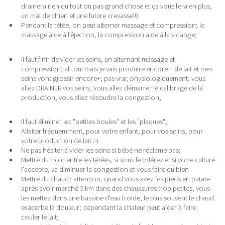
drainera rien du tout ou pas grand chose et ça vous fera en plus,
un mal de chien et une future crevasse!!)
Pendant la tétée, on peut alterner massage et compression; le
massage aide à l'éjection, la compression aide à la vidange;
Il faut finir de vider les seins, en alternant massage et
compression; ah oui mais je vais produire encore + de lait et mes
seins vont grossir encore+; pas vrai; physiologiquement, vous
allez DRAINER vos seins, vous allez démarrer le calibrage de la
production, vous allez résoudre la congestion;
Il faut éliminer les "petites boules" et les "plaques";
Allaiter fréquemment, pour votre enfant, pour vos seins, pour
votre production de lait :-)
Ne pas hésiter à vider les seins si bébé ne réclame pas;
Mettre du froid entre les tétées, si vous le tolérez et si votre culture
l'accepte, va diminuer la congestion et vous faire du bien
Mettre du chaud? attention, quand vous avez les pieds en patate
après avoir marché 5 km dans des chaussures trop petites, vous
les mettez dans une bassine d'eau froide; le plus souvent le chaud
exacerbe la douleur; cependant la chaleur peut aider à faire
couler le lait;