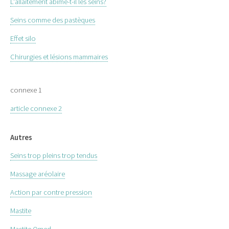
L'allaitement abîme-t-il les seins?
Seins comme des pastèques
Effet silo
Chirurgies et lésions mammaires
connexe 1
article connexe 2
Autres
Seins trop pleins trop tendus
Massage aréolaire
Action par contre pression
Mastite