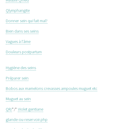
Mastite Qmed
Qlymphangite
Donner sein qui fait mal?
Bien dans ses seins
Vagues à l'âme
Douleurs postpartum
Hygiène des seins
Préparer sein
Bobos aux mamelons crevasses ampoules muguet etc
Muguet au sein
QR/
*/*
Violet gentiane
glande-ou-reservoir.php