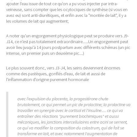
ajouter l'eau issue de tout ce qu'on a pu vous injecter par intra-
veineuse, sans compter que les ocytociques de synthèse (si vous en
avez eu) sont anti-diurétiques, et enfin avec la "montée de lait", il y a
les volumes de lait qui augmentent;
A noter qu'un engorgement physiologique peut se produire vers J9-
J14, ce n'est pas totalement extraordinaire......Un engorgement peut
avoir lieu jusqu'à 14 jours postpartum avec différents schémas (un pic
intense, un premier puis un deuxième pic....)
Le plus souvent donc, vers J3-J4, les seins deviennent énormes
comme des pastèques, gonflés d'eau, de lait et aussi de
l'inflammation d'origine purement hormonale
avec l'expulsion du placenta, la progestérone chute
brutalement, ce qui permet un pic de prolactine; la prolactine va
travailler en synergie avec le cortisol et l'insuline..... ce qui va
entraîner des réactions "purement biochimiques" et aussi
mécaniques, les jonctions intercellulaires entre acini se serrent,
ce qui va modifier la composition du colostrum, qui de fait se
transforme en lait, et avec notamment l'augmentation de