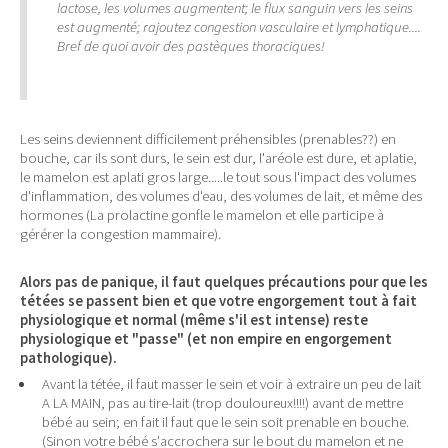
lactose, les volumes augmentent; le flux sanguin vers les seins
est augmenté; rajoutez congestion vasculaire et lymphatique....
Bref de quoi avoir des pastèques thoraciques!
Les seins deviennent difficilement préhensibles (prenables??) en
bouche, car ils sont durs, le sein est dur, l'aréole est dure, et aplatie,
le mamelon est aplati gros large.....le tout sous l'impact des volumes
d'inflammation, des volumes d'eau, des volumes de lait, et même des
hormones (La prolactine gonfle le mamelon et elle participe à
gérérer la congestion mammaire).
Alors pas de panique, il faut quelques précautions pour que les
tétées se passent bien et que votre engorgement tout à fait
physiologique et normal (même s'il est intense) reste
physiologique et "passe" (et non empire en engorgement
pathologique).
Avant la tétée, il faut masser le sein et voir à extraire un peu de lait
A LA MAIN, pas au tire-lait (trop douloureux!!!!) avant de mettre
bébé au sein; en fait il faut que le sein soit prenable en bouche.
(Sinon votre bébé s'accrochera sur le bout du mamelon et ne