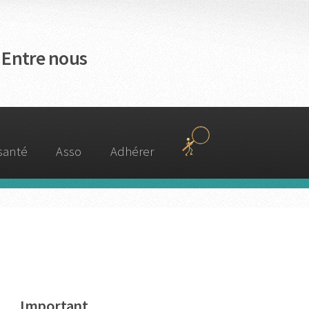
 Entre nous
 santé
Asso
Adhérer
Important