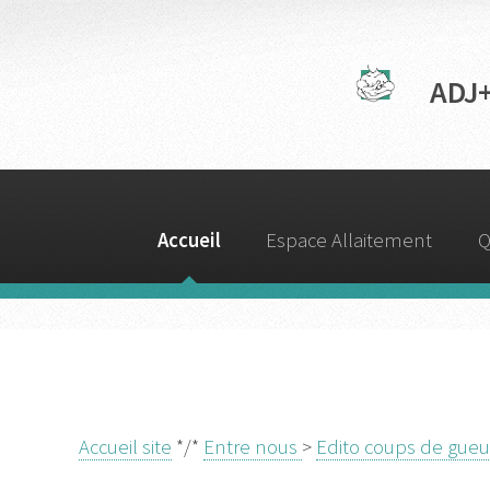
ADJ+ / 
Accueil
Espace Allaitement
Q
Accueil site
*/*
Entre nous
>
Edito coups de gueu