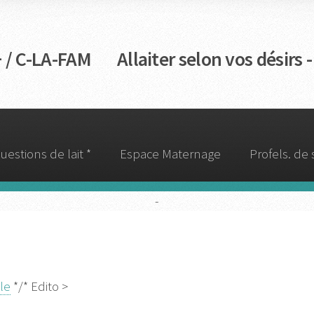
C-LA-FAM Allaiter selon vos désirs -
uestions de lait *
Espace Maternage
Profels. de
-
le
*/* Edito >