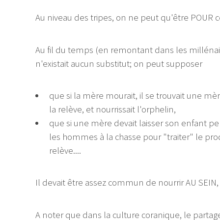
Au niveau des tripes, on ne peut qu'être POUR cet
Au fil du temps (en remontant dans les millénaire
n'existait aucun substitut; on peut supposer
que si la mère mourait, il se trouvait une mè
la relève, et nourrissait l'orphelin,
que si une mère devait laisser son enfant 
les hommes à la chasse pour "traiter" le pro
relève....
Il devait être assez commun de nourrir AU SEIN, 
A noter que dans la culture coranique, le partag