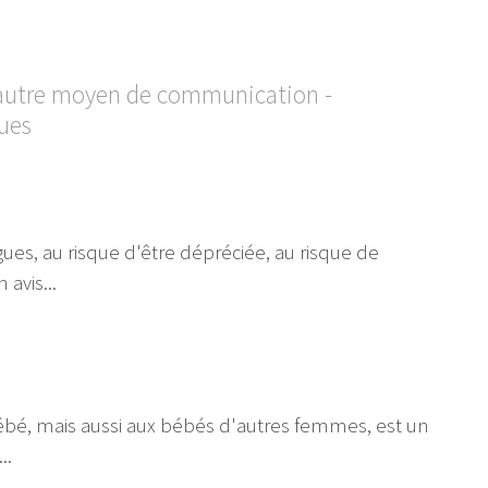
u autre moyen de communication -
ques
ues, au risque d'être dépréciée, au risque de
avis...
ébé, mais aussi aux bébés d'autres femmes, est un
..