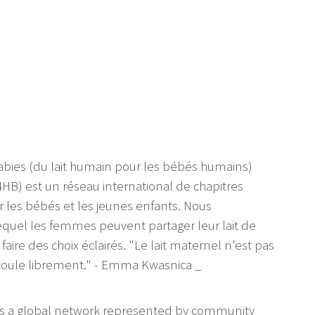
ies (du lait humain pour les bébés humains)
B) est un réseau international de chapitres
ur les bébés et les jeunes enfants. Nous
uel les femmes peuvent partager leur lait de
aire des choix éclairés. "Le lait maternel n'est pas
i coule librement." - Emma Kwasnica _
is a global network represented by community