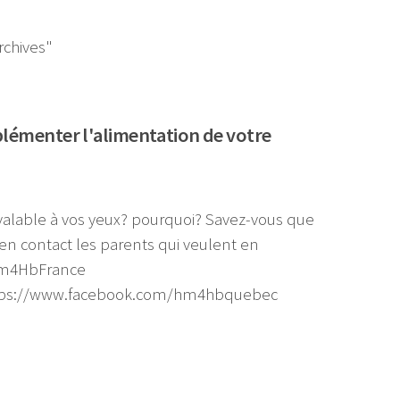
rchives"
pplémenter l'alimentation de votre
e valable à vos yeux? pourquoi? Savez-vous que
en contact les parents qui veulent en
Hm4HbFrance
tps://www.facebook.com/hm4hbquebec