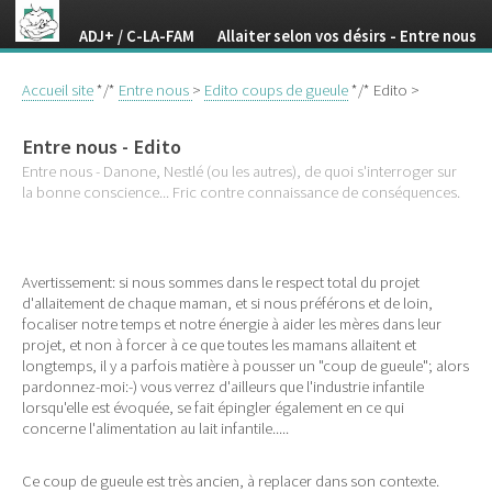
ADJ+ / C-LA-FAM Allaiter selon vos désirs - Entre nous
Accueil site
*/*
Entre nous
>
Edito coups de gueule
*/* Edito >
Entre nous - Edito
Entre nous - Danone, Nestlé (ou les autres), de quoi s'interroger sur
la bonne conscience... Fric contre connaissance de conséquences.
Avertissement: si nous sommes dans le respect total du projet
d'allaitement de chaque maman, et si nous préférons et de loin,
focaliser notre temps et notre énergie à aider les mères dans leur
projet, et non à forcer à ce que toutes les mamans allaitent et
longtemps, il y a parfois matière à pousser un "coup de gueule"; alors
pardonnez-moi:-) vous verrez d'ailleurs que l'industrie infantile
lorsqu'elle est évoquée, se fait épingler également en ce qui
concerne l'alimentation au lait infantile.....
Ce coup de gueule est très ancien, à replacer dans son contexte.