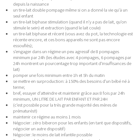
depuis la naissance
un tire-lait double pompage même si on a donné la vie qu'à un
seul enfant
un tire-lait biphase stimulation (quand il n'y a pas de lait, qu'on
stimule le sein) et extraction (quand le lait coule)
un tire-lait biphase et récent (vous avez du pot, la technologie est
récente encore, et ces bons appareils ne sont pas encore
essouflés);
s'engager dans un régime un peu agressif de 8 pompages
minimum par 24h (les études avec 4 pompages, 6 pompages par
24h montrent un pourcentage trop important d'insuffisances de
lait)
pomper une fois minimum entre 1h et 5h du matin
se mettre en surproduction: à 150% des besoins d'un bébé né à
terme;
bref, essayer d'atteindre et maintenir grâce aux 8 fois par 24h
minimum, UN LITRE DE LAIT PAR ENFANT ET PAR 24H
(c'est possbile pour la très grande majorité des mères de
prématurés!!)
maintenir ce régime au moins 1 mois
Négocier: zéro biberon pour les enfants (en tant que dispositifs,
négocier un autre dispositif)
Négocier: le moins de lait infantile possible