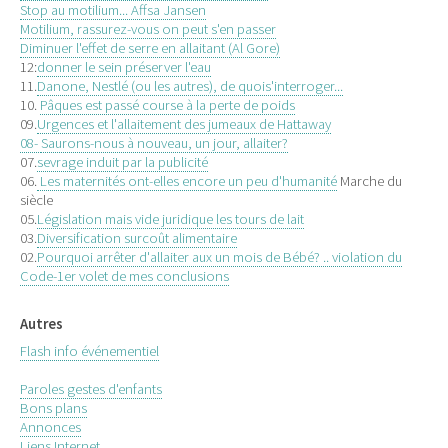
Stop au motilium... Affsa Jansen
Motilium, rassurez-vous on peut s'en passer
Diminuer l'effet de serre en allaitant (Al Gore)
12:
donner le sein préserver l'eau
11.
Danone, Nestlé (ou les autres), de quois'interroger...
10.
Pâques est passé course à la perte de poids
09.
Urgences et l'allaitement des jumeaux de Hattaway
08-
Saurons-nous à nouveau, un jour, allaiter?
07.
sevrage induit par la publicité
06.
Les maternités ont-elles encore un peu d'humanité
Marche du
siècle
05.
Législation mais vide juridique les tours de lait
03.
Diversification surcoût alimentaire
02.
Pourquoi arrêter d'allaiter aux un mois de Bébé? .. violation du
Code-1er volet de mes conclusions
Autres
Flash info événementiel
Paroles gestes d'enfants
Bons plans
Annonces
Liens Internet