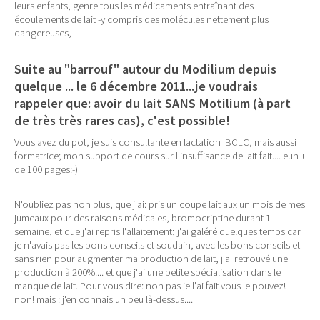
leurs enfants, genre tous les médicaments entraînant des
écoulements de lait -y compris des molécules nettement plus
dangereuses,
Suite au "barrouf" autour du Modilium depuis
quelque ... le 6 décembre 2011...je voudrais
rappeler que: avoir du lait SANS Motilium (à part
de très très rares cas), c'est possible!
Vous avez du pot, je suis consultante en lactation IBCLC, mais aussi
formatrice; mon support de cours sur l'insuffisance de lait fait.... euh +
de 100 pages:-)
N'oubliez pas non plus, que j'ai: pris un coupe lait aux un mois de mes
jumeaux pour des raisons médicales, bromocriptine durant 1
semaine, et que j'ai repris l'allaitement; j'ai galéré quelques temps car
je n'avais pas les bons conseils et soudain, avec les bons conseils et
sans rien pour augmenter ma production de lait, j'ai retrouvé une
production à 200%.... et que j'ai une petite spécialisation dans le
manque de lait. Pour vous dire: non pas je l'ai fait vous le pouvez!
non! mais : j'en connais un peu là-dessus....