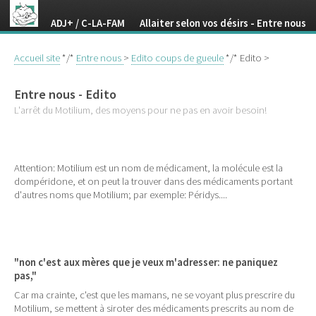
ADJ+ / C-LA-FAM Allaiter selon vos désirs - Entre nous
Accueil site
*/*
Entre nous
>
Edito coups de gueule
*/* Edito >
Entre nous - Edito
L'arrêt du Motilium, des moyens pour ne pas en avoir besoin!
Attention: Motilium est un nom de médicament, la molécule est la
dompéridone, et on peut la trouver dans des médicaments portant
d'autres noms que Motilium; par exemple: Péridys....
"non c'est aux mères que je veux m'adresser: ne paniquez
pas,"
Car ma crainte, c'est que les mamans, ne se voyant plus prescrire du
Motilium, se mettent à siroter des médicaments prescrits au nom de