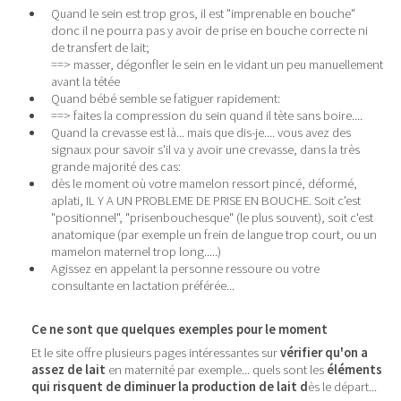
Quand le sein est trop gros, il est "imprenable en bouche"
donc il ne pourra pas y avoir de prise en bouche correcte ni
de transfert de lait;
==> masser, dégonfler le sein en le vidant un peu manuellement
avant la tétée
Quand bébé semble se fatiguer rapidement:
==> faites la compression du sein quand il tète sans boire....
Quand la crevasse est là... mais que dis-je.... vous avez des
signaux pour savoir s'il va y avoir une crevasse, dans la très
grande majorité des cas:
dès le moment où votre mamelon ressort pincé, déformé,
aplati, IL Y A UN PROBLEME DE PRISE EN BOUCHE. Soit c'est
"positionnel", "prisenbouchesque" (le plus souvent), soit c'est
anatomique (par exemple un frein de langue trop court, ou un
mamelon maternel trop long.....)
Agissez en appelant la personne ressoure ou votre
consultante en lactation préférée...
Ce ne sont que quelques exemples pour le moment
Et le site offre plusieurs pages intéressantes sur
vérifier qu'on a
assez de lait
en maternité par exemple... quels sont les
éléments
qui risquent de diminuer la production de lait d
ès le départ...