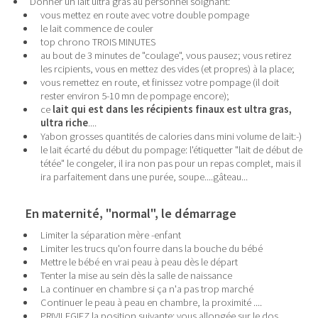
Donner un lait ultra gras au personnel soignant:
vous mettez en route avec votre double pompage
le lait commence de couler
top chrono TROIS MINUTES
au bout de 3 minutes de "coulage", vous pausez; vous retirez
les rcipients, vous en mettez des vides (et propres) à la place;
vous remettez en route, et finissez votre pompage (il doit
rester environ 5-10 mn de pompage encore);
ce
lait qui est dans les récipients finaux est ultra gras,
ultra riche
....
Yabon grosses quantités de calories dans mini volume de lait:-)
le lait écarté du début du pompage: l'étiquetter "lait de début de
tétée" le congeler, il ira non pas pour un repas complet, mais il
ira parfaitement dans une purée, soupe....gâteau...
En maternité, "normal", le démarrage
Limiter la séparation mère -enfant
Limiter les trucs qu'on fourre dans la bouche du bébé
Mettre le bébé en vrai peau à peau dès le départ
Tenter la mise au sein dès la salle de naissance
La continuer en chambre si ça n'a pas trop marché
Continuer le peau à peau en chambre, la proximité ....
PRIVILEGIEZ la position suivante: vous allongée sur le dos,