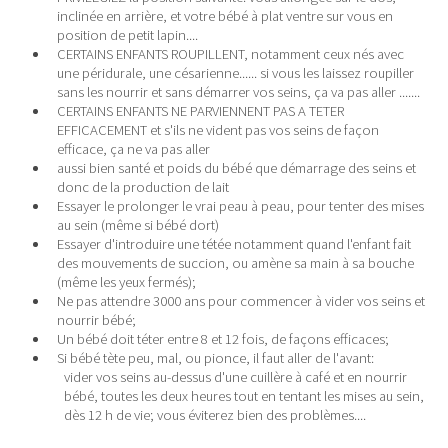
inclinée en arrière, et votre bébé à plat ventre sur vous en
position de petit lapin....
CERTAINS ENFANTS ROUPILLENT, notamment ceux nés avec
une péridurale, une césarienne...... si vous les laissez roupiller
sans les nourrir et sans démarrer vos seins, ça va pas aller .......
CERTAINS ENFANTS NE PARVIENNENT PAS A TETER
EFFICACEMENT et s'ils ne vident pas vos seins de façon
efficace, ça ne va pas aller
aussi bien santé et poids du bébé que démarrage des seins et
donc de la production de lait
Essayer le prolonger le vrai peau à peau, pour tenter des mises
au sein (même si bébé dort)
Essayer d'introduire une tétée notamment quand l'enfant fait
des mouvements de succion, ou amène sa main à sa bouche
(même les yeux fermés);
Ne pas attendre 3000 ans pour commencer à vider vos seins et
nourrir bébé;
Un bébé doit téter entre 8 et 12 fois, de façons efficaces;
Si bébé tète peu, mal, ou pionce, il faut aller de l'avant:
vider vos seins au-dessus d'une cuillère à café et en nourrir
bébé, toutes les deux heures tout en tentant les mises au sein,
dès 12 h de vie; vous éviterez bien des problèmes....