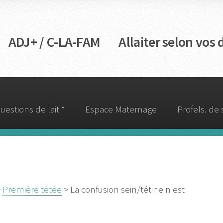
DJ+ / C-LA-FAM Allaiter selon vos d
uestions de lait *
Espace Maternage
Profels. de
>
Première tétée
> La confusion sein/tétine n'est