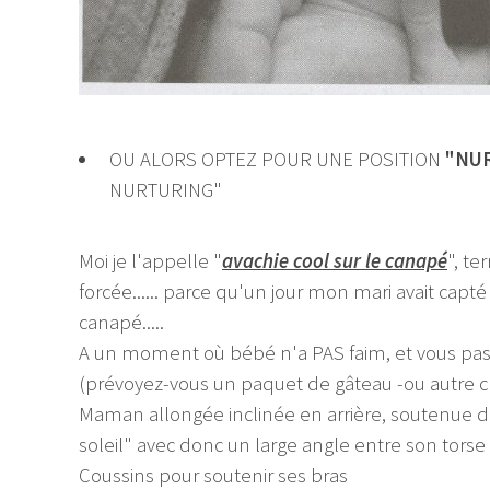
OU ALORS OPTEZ POUR UNE POSITION
"NU
NURTURING"
Moi je l'appelle "
avachie cool sur le canapé
", t
forcée...... parce qu'un jour mon mari avait capté
canapé.....
A un moment où bébé n'a PAS faim, et vous 
(prévoyez-vous un paquet de gâteau -ou autre ch
Maman allongée inclinée en arrière, soutenue de
soleil" avec donc un large angle entre son torse 
Coussins pour soutenir ses bras