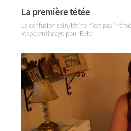
La première tétée
La confusion sein/tétine n'est pas irrém
réapprentissage pour Bébé