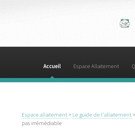
A
Accueil
Espace Allaitement
Q
Espace allaitement
>
Le guide de l'allaitement
pas irrémédiable