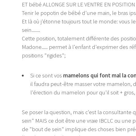
ET bébé ALLONGE SUR LE VENTRE EN POSITION DE 
Tenir le popotin de bébé d'une main, le bras ips
Et là où j'étonne toujours tout le monde: vous le l
sein.......
Cette position, totalement différente des positi
Madone..... permet à l'enfant d'exprimer des ré
positions "rigides";
Si ce sont vos
mamelons qui font mal la com
il faudra peut-être masser votre mamelon, d
l'érection du mamelon pour qu'il soit + gros, + 
Se poser la question, mais c'est la consultante 
sein" MAIS ce doit être une vraie IBCLC ou une p
de "bout de sein" implique des choses bien préci